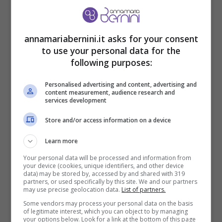
compatibilità con la festa,
non può mancare
Mercoledì Addams
e i personaggi
annamariabernini.it asks for your consent
dell’omonima serie di Tim Burton.
to use your personal data for the
following purposes:
Personalised advertising and content, advertising and
content measurement, audience research and
services development
Store and/or access information on a device
Learn more
Your personal data will be processed and information from
your device (cookies, unique identifiers, and other device
data) may be stored by, accessed by and shared with 319
partners, or used specifically by this site. We and our partners
may use precise geolocation data.
List of partners.
Serie tv: scopri il travestimento giusto per Halloween (Via
Some vendors may process your personal data on the basis
of legitimate interest, which you can object to by managing
sito web ufficiale Imdb.com) – Annamariabernini.it
your options below. Look for a link at the bottom of this page