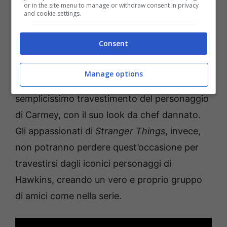
or in the site menu to manage or withdraw consent in privacy
and cookie settings.
Segue, inoltre,
il duo magico di Glinda e
Elphaba di
Wicked
,
travestimento perfetto
Consent
per chi vuole partecipare ad un party in
compagnia di un’amica. Per i fan della
Manage options
pluripremiata serie tv
The Bear,
spicca il
semplicissimo travestimento del personaggio
di Carmey, con il suo look da chef dannato.
Gli appassionati di
Stranger Things
, invece,
non potranno perdere quest’occasione per
travestirsi dagli iconici personaggi di
Hawkins, creando un vero e proprio gruppo
di amici come nella serie.