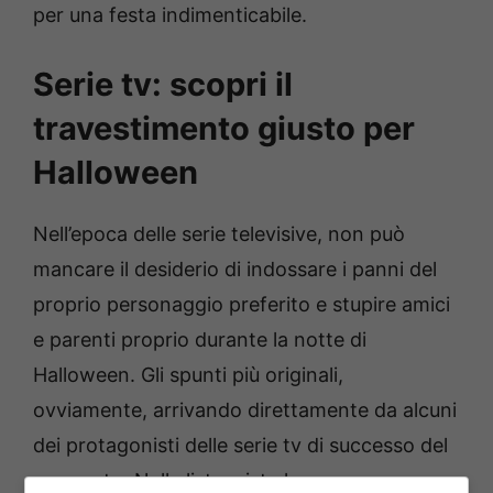
per una festa indimenticabile.
Serie tv: scopri il
travestimento giusto per
Halloween
Nell’epoca delle serie televisive, non può
mancare il desiderio di indossare i panni del
proprio personaggio preferito e stupire amici
e parenti proprio durante la notte di
Halloween. Gli spunti più originali,
ovviamente, arrivando direttamente da alcuni
dei protagonisti delle serie tv di successo del
momento. Nella lista, vista la sua