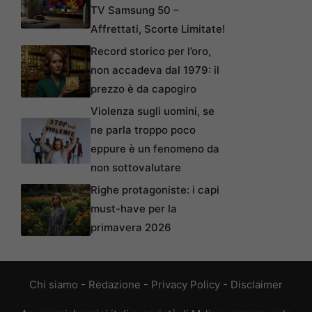
TV Samsung 50 –
Affrettati, Scorte Limitate!
Record storico per l’oro,
non accadeva dal 1979: il
prezzo è da capogiro
Violenza sugli uomini, se
ne parla troppo poco
eppure è un fenomeno da
non sottovalutare
Righe protagoniste: i capi
must-have per la
primavera 2026
Chi siamo
-
Redazione
-
Privacy Policy
-
Disclaimer