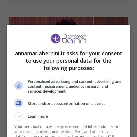
annamariabernini.it asks for your consent
to use your personal data for the
following purposes:
Personalised advertising and content, advertising and
content measurement, audience research and
services development
Store and/or access information on a device
Stefano De Martino ha ceduto, ormai
non ci sono più dubbi: arriva la
Learn more
conferma
Your personal data will be processed and information from
your device (cookies, unique identifiers, and other device
data) may be stored by, accessed by and shared with 319