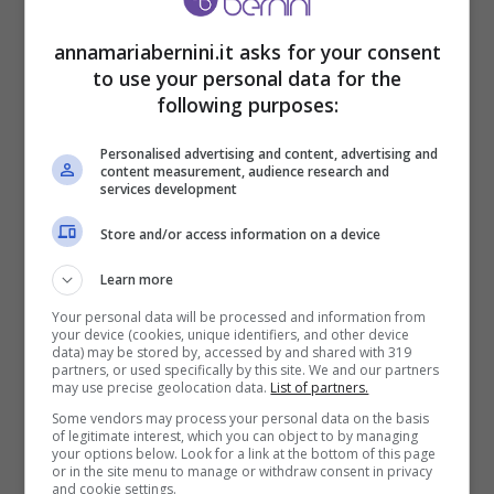
raggiungere il fiume per lavarsi. Purtroppo, i
annamariabernini.it asks for your consent
suoi timori si sono avverati: “
Una volta mi
to use your personal data for the
sono fatto una doccia all’aperto, sì, mi sono
following purposes:
lavato in un fiume, l’acqua era gelida,
Personalised advertising and content, advertising and
nevicava…Avevo bisogno di lavarmi, ma
content measurement, audience research and
services development
sapevo che era un rischio grosso, infatti ho
Store and/or access information on a device
trovato un cecchino e mi ha sparato mentre
ero lì nel fiume
“.
Learn more
Your personal data will be processed and information from
your device (cookies, unique identifiers, and other device
data) may be stored by, accessed by and shared with 319
partners, or used specifically by this site. We and our partners
may use precise geolocation data.
List of partners.
Some vendors may process your personal data on the basis
of legitimate interest, which you can object to by managing
your options below. Look for a link at the bottom of this page
or in the site menu to manage or withdraw consent in privacy
and cookie settings.