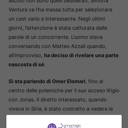
ascolti non sono quelli desiderati, Simona
Ventura ce l’ha messa tutta per selezionare
un cast vario e interessante. Negli ultimi
giorni, l’attenzione è stata catturata dalle
parole di un concorrente. L’uomo stava
conversando con Matteo Azzali quando,
all’improvviso,
ha deciso di rivelare una parte
nascosta di sé
.
Si sta parlando di Omer Elomari
, fino al
centro delle polemiche per il suo acceso litigio
con Jonas. Il diretto interessato, quando
viveva in Siria, è stato costretto a vedere la
guerra con i suoi occhi. Un giorno,
nonostante il pericolo, ha deciso di