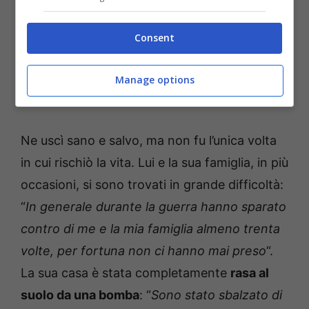
Consent
Grande Fratello, il racconto inaspettato sciocca il pubblico:
Manage options
gli hanno sparato – (IG @grandefratellotv) –
annamariabernini.it
Ne uscì sano e salvo, ma non fu l’unica volta
in cui rischiò la vita. Lui e la sua famiglia, in più
occasioni, si sono trovati in grande difficoltà:
“
In generale durante la guerra hanno sparato
contro di me e la mia famiglia almeno trenta
volte, per fortuna non ci hanno mai preso
“.
La sua casa è stata completamente
rasa al
suolo da una bomba
: “
Sono stato sbalzato di