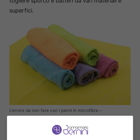
togliere sporco e batteri da vari materiali e
superfici.
L’errore da non fare con i panni in microfibra –
annamariabernini.it
Si possono usare per pulire il piano lavoro