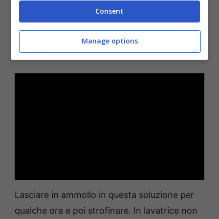
per togliere lo sporco e poi far asciugare,
Consent
meglio se all’aria aperta. Altrimenti si può
usare acqua tiepida, bicarbonato di sodio e
Manage options
aceto detergente.
Lasciare in ammollo in questa soluzione per
qualche ora e poi strofinare. In lavatrice non