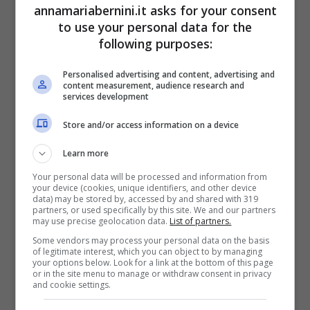
annamariabernini.it asks for your consent
della cucina ma anche i fornelli, le superfici
to use your personal data for the
del bagno, i pavimenti, i vetri e gli specchi e
following purposes:
molto altro. Si possono riutilizzare purché si
Personalised advertising and content, advertising and
lavino bene. Infatti,
per prolungarne la vita
content measurement, audience research and
services development
utile, bisogna lavarli dopo ogni utilizzo o
almeno ogni tre utilizzi
, altrimenti inizieranno
Store and/or access information on a device
a puzzare ma soprattutto ad accumulare
Learn more
batteri, anche pericolosi, ed umidità.
Your personal data will be processed and information from
your device (cookies, unique identifiers, and other device
data) may be stored by, accessed by and shared with 319
Quindi si possono lavare sia a mano sia in
partners, or used specifically by this site. We and our partners
may use precise geolocation data.
List of partners.
lavatrice. Prima di lavarli, scuoterli ben bene
Some vendors may process your personal data on the basis
dalla polvere e dallo sporco. A mano si
of legitimate interest, which you can object to by managing
your options below. Look for a link at the bottom of this page
possono immergere in un contenitore di
or in the site menu to manage or withdraw consent in privacy
and cookie settings.
acqua fredda per 5 minuti, quindi strofinare