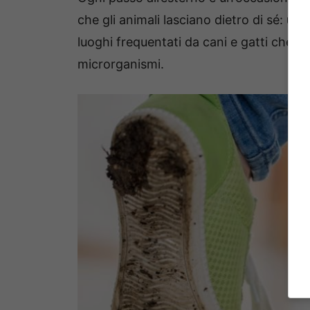
che gli animali lasciano dietro di sé:
urin
luoghi frequentati da cani e gatti che, 
microrganismi.