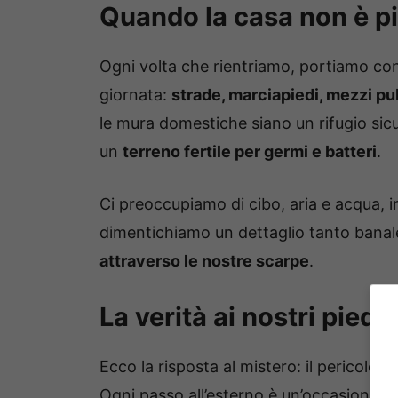
Quando la casa non è pi
Ogni volta che rientriamo, portiamo con 
giornata:
strade, marciapiedi, mezzi pubb
le mura domestiche siano un rifugio sic
un
terreno fertile per germi e batteri
.
Ci preoccupiamo di cibo, aria e acqua, i
dimentichiamo un dettaglio tanto banal
attraverso le nostre scarpe
.
La verità ai nostri piedi
Ecco la risposta al mistero: il pericolo 
Ogni passo all’esterno è un’occasione pe