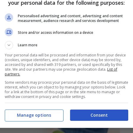
your personal data for the following purposes:
e, feci, secrezioni
. Marciapiedi e giardini sono
Personalised advertising and content, advertising and content
inevitabilmente, contribuiscono a diffondere
measurement, audience research and services development
Store and/or access information on a device
Learn more
Your personal data will be processed and information from your device
(cookies, unique identifiers, and other device data) may be stored by,
accessed by and shared with 319 partners, or used specifically by this
site. We and our partners may use precise geolocation data.
List of
partners.
Some vendors may process your personal data on the basis of legitimate
interest, which you can object to by managing your options below. Look
for a link at the bottom of this page or in the site menu to manage or
withdraw consent in privacy and cookie settings.
Manage options
Consent