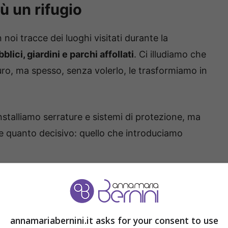
ù un rifugio
noi tracce dei luoghi visitati durante la
lici, giardini e parchi affollati
. Ci illudiamo che
uro, ma spesso, senza volerlo, le trasformiamo in
nstalliamo serrature e sistemi di protezione, ma
e quanto decisivo: quello che introduciamo
proviene
dalle scarpe che indossiamo fuori casa
.
annamariabernini.it asks for your consent to use
r raccogliere sporcizia, residui e soprattutto ciò