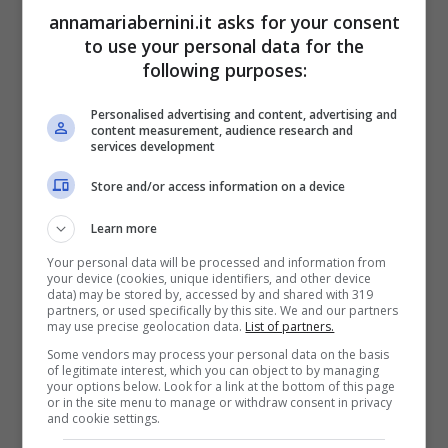
annamariabernini.it asks for your consent
Il bicarbonato è un ingrediente con proprietà
to use your personal data for the
pulenti e sbiancanti e una leggera azione
following purposes:
abrasiva. Bisogna semplicemente cospargere
Personalised advertising and content, advertising and
il bicarbonato sul divano dove è macchiato e
content measurement, audience research and
services development
lasciar agire per circa 30 minuti. A questo
punto, aspirare il bicarbonato con
Store and/or access information on a device
l’aspirapolvere dotata dei giusti beccucci o
Learn more
direttamente con una spazzola con le setole
Your personal data will be processed and information from
morbide.
your device (cookies, unique identifiers, and other device
data) may be stored by, accessed by and shared with 319
partners, or used specifically by this site. We and our partners
may use precise geolocation data.
List of partners.
Poi, procedere con una pulizia più accurata
Some vendors may process your personal data on the basis
versando un cucchiaio di bicarbonato di
of legitimate interest, which you can object to by managing
your options below. Look for a link at the bottom of this page
sodio in un secchio con circa 1 litro di acqua
or in the site menu to manage or withdraw consent in privacy
and cookie settings.
tiepida. Aggiungere mezzo bicchiere di succo