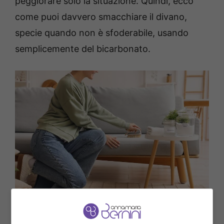
peggiorare solo la situazione. Quindi, ecco
come puoi davvero smacchiare il divano,
specie quando non è sfoderabile, usando
semplicemente del bicarbonato.
Come pulire il divano macchiato? – annamariabernini.it