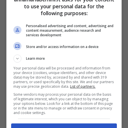
In realtà, a volte la ragione è davvero di
to use your personal data for the
following purposes:
tutt’altro tipo e potrebbe essere
sorprendente. Spesso, infatti,
questo può
Personalised advertising and content, advertising and
content measurement, audience research and
essere legato a quello che mangiamo,
services development
specialmente se tendiamo a preferire cibi
Store and/or access information on a device
troppo zuccherati o fritti,
sicuramente
Learn more
gustosi, ma pesanti e difficili da digerire, che
Your personal data will be processed and information from
possono condizionare anche il nostro riposo.
your device (cookies, unique identifiers, and other device
data) may be stored by, accessed by and shared with 319
Proprio per questo dovremmo imparare a
partners, or used specifically by this site. We and our partners
may use precise geolocation data.
List of partners.
scegliere meglio quello che mangiamo, così
Some vendors may process your personal data on the basis
da approfittare dei benefici che possono
of legitimate interest, which you can object to by managing
your options below. Look for a link at the bottom of this page
garantire.
or in the site menu to manage or withdraw consent in privacy
and cookie settings.
Si dovrebbe innanzitutto
consumare pesce