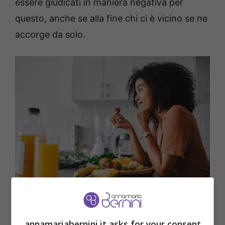
essere giudicati in maniera negativa per
questo, anche se alla fine chi ci è vicino se ne
accorge da solo.
Poca concentrazione e cattivo umore: la causa che non ti
aspetti – Annamariabernini.it
annamariabernini.it asks for your consent