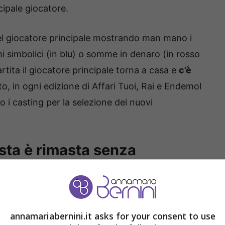
cipale giocatore.
 del giocatore principale mostrando man mano i
 simbolici (in blu) o somme in denaro (in rosso
rtita il giocatore principale torna a casa e
c’è
o, in ogni edizione di Affari Tuoi, Rai e Endemol
o i casting per la selezione dei nuovi
Aosta è rimasta senza
rimanere nello studio per molte puntate e
ti attendere di
essere sorteggiati per essere il
annamariabernini.it asks for your consent to use