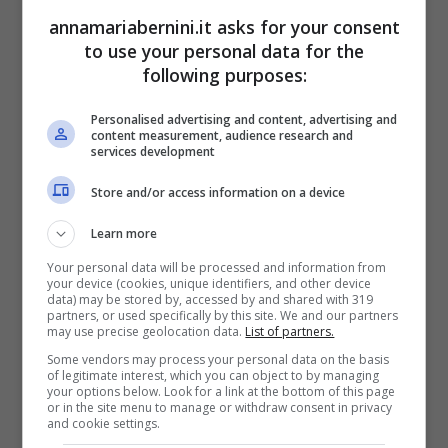
questo è importante sottolineare quello che
annamariabernini.it asks for your consent
to use your personal data for the
prevede la legge da questo punto di vista. Il
following purposes:
punto di riferimento in materia è l’
articolo 8,
comma 7, della legge n. 449/1997
. Esso,
Personalised advertising and content, advertising and
content measurement, audience research and
infatti, prevede che il
pagamento
della
tassa
services development
automobilistica erariale e regionale
non è
Store and/or access information on a device
dovuto, ovviamente con riferimento ai
Learn more
motoveicoli e agli autoveicoli necessari per gli
Your personal data will be processed and information from
spostamenti delle persone affetti da
your device (cookies, unique identifiers, and other device
data) may be stored by, accessed by and shared with 319
disabilità
.
partners, or used specifically by this site. We and our partners
may use precise geolocation data.
List of partners.
Some vendors may process your personal data on the basis
of legitimate interest, which you can object to by managing
your options below. Look for a link at the bottom of this page
or in the site menu to manage or withdraw consent in privacy
and cookie settings.