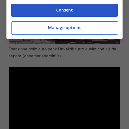
Consent
Manage options
Esenzione bollo auto per gli invalidi: tutto quello che c’è da
sapere (Annamariabernini.it)