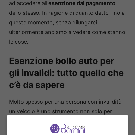
ad accedere all’
esenzione dal pagamento
dello stesso. In ragione di quanto detto fino a
questo momento, senza dilungarci
ulteriormente andiamo a vedere come stanno
le cose.
Esenzione bollo auto per
gli invalidi: tutto quello che
c’è da sapere
Molto spesso per una persona con invalidità
un veicolo è uno strumento non solo per
spostarsi da un posto all’altro, ma addirittura
fondamentale per la propria vita. Proprio per