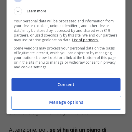
Rientreranno nel provvedimento
tutti i tributi
statali (Ires, Irpef, Iva), le imposte locali (Tari
Learn more
e Imu), i premi Inail e i contributi previdenziali.
Your personal data will be processed and information from
your device (cookies, unique identifiers, and other device
Esclusi categoricamente, invece, gli aiuti di
data) may be stored by, accessed by and shared with 319
partners, or used specifically by this site. We and our partners
Stato da restituire, i crediti da reati penali, i
may use precise geolocation data.
List of partners.
contributi o i sussidi percepiti in maniera
Some vendors may process your personal data on the basis
of legitimate interest, which you can object to by managing
indebita, le condanne della Corte dei Conti.
your options below. Look for a link at the bottom of this page
or in the site menu to manage or withdraw consent in privacy
and cookie settings.
Rispetto alla rottamazione quater, risalente al
2023, la quinquies è più flessibile e lunga. Ma
Consent
non ci sono solo vantaggi. Bisognerà
Manage options
prestare molta attenzione alla decadenza,
oltre che agli oneri sugli interessi.
Attenzione, poi,
se si ha già un piano di