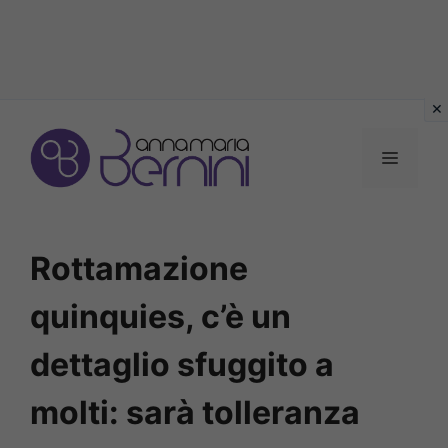
Vai
al
MENU
contenuto
Rottamazione
quinquies, c’è un
dettaglio sfuggito a
molti: sarà tolleranza