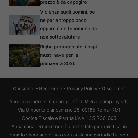
prezzo è da capogiro
Violenza sugli uomini, se
ne parla troppo poco
eppure è un fenomeno da
non sottovalutare
Righe protagoniste: i capi
must-have per la
primavera 2026
Chi siamo
-
Redazione
-
Privacy Policy
-
Disclaimer
Annamariabernini.it di proprietà di M-live company srls
- Via Umberto biancamano 25, 00185 Roma (RM) -
Codice Fiscale e Partita I.V.A. 13517361005
Annamariabernini.it non è una testata giornalistica, in
quanto viene aggiornato senza alcuna periodicità. Non