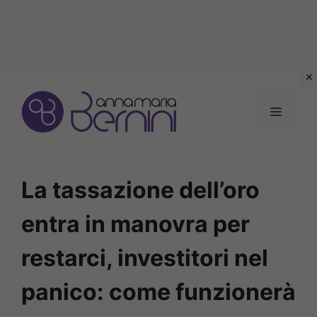
Vai
al
MENU
contenuto
La tassazione dell’oro
entra in manovra per
restarci, investitori nel
panico: come funzionerà