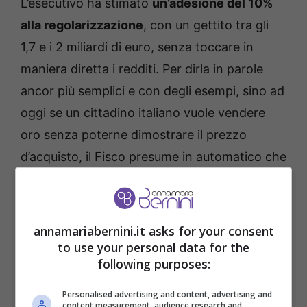
L’esecutivo ha stimato
un’adesione del 10%
alla regolarizzazione
, con un gettito tra gli
1,7 e i 2 miliardi di euro, senza toccare in
maniera diretta i redditi. Per dirla in parole
ancor più semplici e con degli esempi, sino ad
oggi se un cittadino italiano vuole vendere
oro senza poterne dimostrare il prezzo
d’acquisto, il Fisco presume in automatico che
la plusvalenza equivalga all’intero valore della
vendita.
annamariabernini.it asks for your consent
to use your personal data for the
following purposes:
Personalised advertising and content, advertising and
content measurement, audience research and