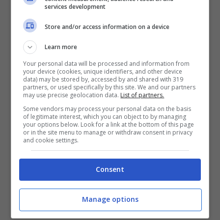
services development
Store and/or access information on a device
Learn more
Your personal data will be processed and information from
your device (cookies, unique identifiers, and other device
data) may be stored by, accessed by and shared with 319
partners, or used specifically by this site. We and our partners
may use precise geolocation data.
List of partners.
Gettito previsto: tra gli 1,7 e i 2 miliardi di euro, senza
toccare in maniera diretta i redditi-annamariabernini.it
Some vendors may process your personal data on the basis
of legitimate interest, which you can object to by managing
your options below. Look for a link at the bottom of this page
or in the site menu to manage or withdraw consent in privacy
Lo Stato tassa ad esempio il 26% su 50mila
and cookie settings.
euro in oro attuali, anche se al momento
dell’acquisto valeva 40mila euro. Con la nuova
Consent
norma anche senza documenti sarà possibile
stabilire un valore fiscale e pagare una tassa
Manage options
una tantum del 12,5%.