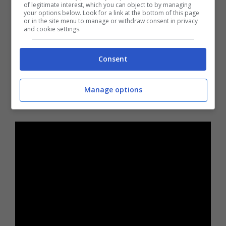
Successivamente, quando in classe
of legitimate interest, which you can object to by managing
your options below. Look for a link at the bottom of this page
emergono nuovi dettagli sulla difficile
or in the site menu to manage or withdraw consent in privacy
and cookie settings.
situazione familiare di Zeno, che colpiscono
particolarmente la sensibilità di Viola; è
Consent
proprio in questo contesto che
tra Simone e
Thomas scoppia una passione improvvisa e
Manage options
totalmente inaspettata.