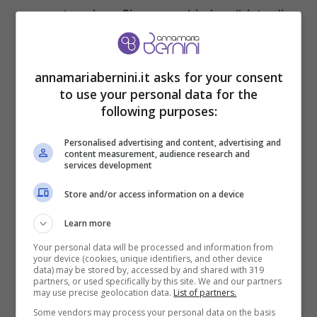
scoperta spinge Simone a chiedere l’aiuto di
Dante.
annamariabernini.it asks for your consent
to use your personal data for the
following purposes:
Personalised advertising and content, advertising and
content measurement, audience research and
services development
Store and/or access information on a device
Learn more
Your personal data will be processed and information from
your device (cookies, unique identifiers, and other device
Un Professore 3, trame del 27 novembre: la decisione di
data) may be stored by, accessed by and shared with 319
partners, or used specifically by this site. We and our partners
Manuel (Credits: screenshot RaiPlay) – annamariabernini.it
may use precise geolocation data.
List of partners.
Some vendors may process your personal data on the basis