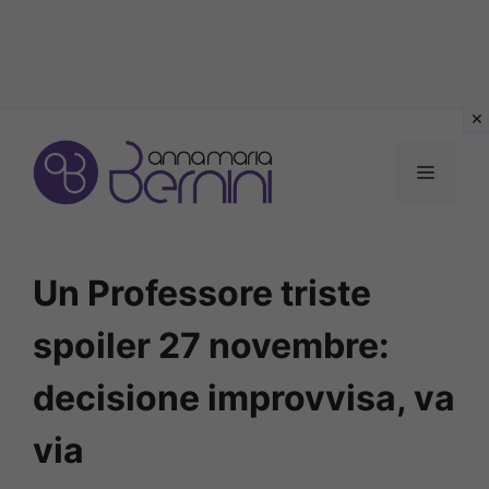
Vai
al
MENU
contenuto
Un Professore triste
spoiler 27 novembre:
decisione improvvisa, va
via