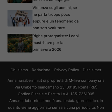
Violenza sugli uomini, se
ne parla troppo poco
eppure è un fenomeno da
non sottovalutare
Righe protagoniste: i capi
must-have per la
primavera 2026
Chi siamo
-
Redazione
-
Privacy Policy
-
Disclaimer
Annamariabernini.it di proprietà di M-live company srls
- Via Umberto biancamano 25, 00185 Roma (RM) -
Codice Fiscale e Partita I.V.A. 13517361005
Annamariabernini.it non è una testata giornalistica, in
quanto viene aggiornato senza alcuna periodicità. Non