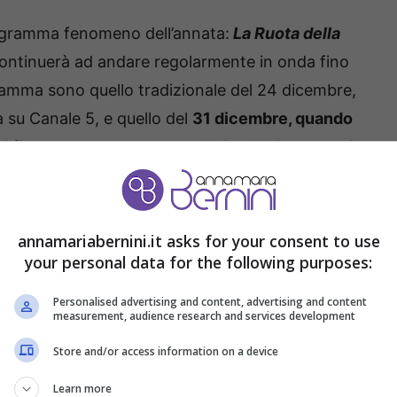
rogramma fenomeno dell’annata:
La Ruota della
ontinuerà ad andare regolarmente in onda fino
gramma sono quello tradizionale del 24 dicembre,
ta su Canale 5, e quello del
31 dicembre, quando
i fine anno, accompagnando il pubblico verso il
aset taglia le puntate
annamariabernini.it asks for your consent to use
your personal data for the following purposes:
Personalised advertising and content, advertising and content
sa in onda di
Una poltrona per due
su Italia 1.
measurement, audience research and services development
ciabili. Tornando su Canale 5, ci sarà spazio per
Store and/or access information on a device
soap turca
La notte nel cuore
, ma con un ritmo
Learn more