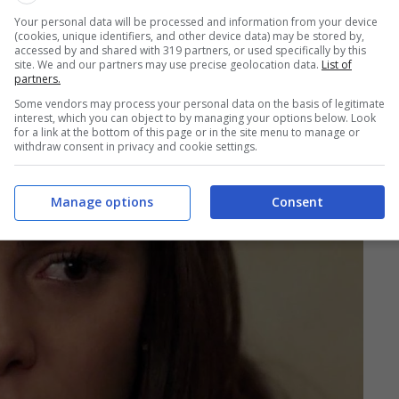
aset ha infatti previsto un solo appuntamento
Your personal data will be processed and information from your device
puntata.
(cookies, unique identifiers, and other device data) may be stored by,
accessed by and shared with 319 partners, or used specifically by this
site. We and our partners may use precise geolocation data.
List of
partners.
Some vendors may process your personal data on the basis of legitimate
interest, which you can object to by managing your options below. Look
for a link at the bottom of this page or in the site menu to manage or
withdraw consent in privacy and cookie settings.
Manage options
Consent