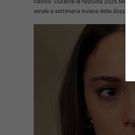
ridotto. Durante le festività 2025 Medi
serale a settimana invece della doppia 