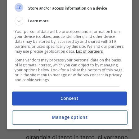
Procedimento:
Store and/or access information on a device
Learn more
Your personal data will be processed and information from
your device (cookies, unique identifiers, and other device
data) may be stored by, accessed by and shared with 319
partners, or used specifically by this site. We and our partners
may use precise geolocation data.
List of partners.
Some vendors may process your personal data on the basis
of legitimate interest, which you can object to by managing
your options below. Look for a link at the bottom of this page
or in the site menu to manage or withdraw consent in privacy
and cookie settings.
Per prima cosa bucherellare l’
arancia
Consent
con un coltello
Manage options
Poi metterla in un
pentolino colmo
d’acqua
e cuocere finché sarà morbida,
girandola di tanto in tanto, ci vorranno