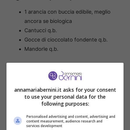
1 arancia con buccia edibile, meglio
ancora se biologica
Cantucci q.b.
Gocce di cioccolato fondente q.b.
Mandorle q.b.
Per la crema al mascarpone:
350 g di mascarpone
annamariabernini.it asks for your consent
85 g di zucchero
to use your personal data for the
50 g di acqua
following purposes:
3 tuorli
Personalised advertising and content, advertising and
1 baccello di vaniglia
content measurement, audience research and
services development