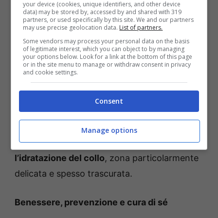
your device (cookies, unique identifiers, and other device
data) may be stored by, accessed by and shared with 319
partners, or used specifically by this site. We and our partners
Belen Rodriguez, il post che cambia tutto –
may use precise geolocation data.
List of partners.
annamariabernini.it
Some vendors may process your personal data on the basis
of legitimate interest, which you can object to by managing
your options below. Look for a link at the bottom of this page
Presso lo studio del dottor Michele
or in the site menu to manage or withdraw consent in privacy
and cookie settings.
Bonaccorso, Belen ha effettuato un ciclo di
ossigeno-ozono terapia
, accompagnato da
Consent
un
cocktail di antiossidanti
studiato per
contrastare lo stress ossidativo. A
Manage options
completare il percorso, un
profilo mirato per
l’idratazione del collo
, zona particolarmente
delicata e spesso trascurata.
Benessere, prevenzione e cura di sé