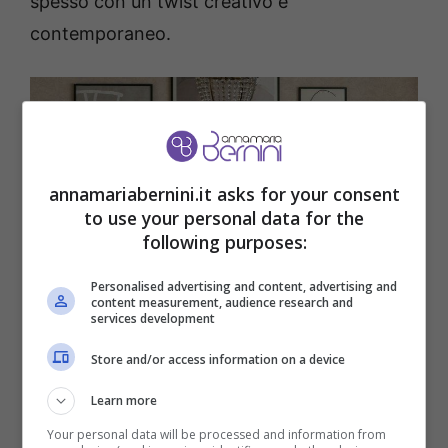
spesso con un twist creativo e
contemporaneo.
annamariabernini.it asks for your consent
to use your personal data for the
following purposes:
Personalised advertising and content, advertising and
content measurement, audience research and
services development
Store and/or access information on a device
8 oggetti che si trovano nelle case delle nonne e che non
Learn more
andrebbero mai gettati via Annamariabernini.it
Your personal data will be processed and information from