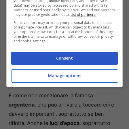
your device (cookies, unique identifiers, and other device
Ma quali sono quindi questi oggetti che oggi
data) may be stored by, accessed by and shared with 319
partners, or used specifically by this site. We and our partners
potrebbero avere anche un certo valore?
may use precise geolocation data.
List of partners.
Sicuramente troviamo i
servizi di porcellana
Some vendors may process your personal data on the basis
of legitimate interest, which you can object to by managing
decorati
, che, se tenuti in buono stato
your options below. Look for a link at the bottom of this page
or in the site menu to manage or withdraw consent in privacy
possono valere davvero tanto. Un occhio di
and cookie settings.
riguardo anche a
lenzuola e tovaglie
Consent
ricamate
. Il lavoro di merletto, uncinetto o
ricamo rappresenta un patrimonio tessile di
Manage options
grande valore.
E come non menzionare la famosa
argenteria
, che può arrivare a toccare cifre
davvero importanti, soprattutto se ben
rifinita. Anche le
luci d’epoca
, soprattutto