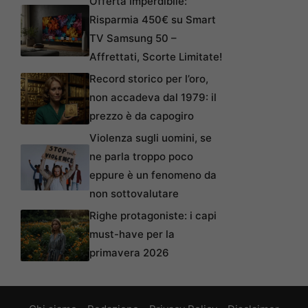
Offerta Imperdibile:
Risparmia 450€ su Smart
TV Samsung 50 –
Affrettati, Scorte Limitate!
Record storico per l’oro,
non accadeva dal 1979: il
prezzo è da capogiro
Violenza sugli uomini, se
ne parla troppo poco
eppure è un fenomeno da
non sottovalutare
Righe protagoniste: i capi
must-have per la
primavera 2026