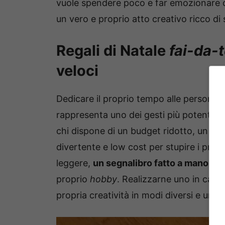
vuole spendere poco e far emozionare co
un vero e proprio atto creativo ricco di
Regali di Natale
fai-da-
veloci
Dedicare il proprio tempo alle persone a
rappresenta uno dei gesti più potenti per
chi dispone di un budget ridotto, un reg
divertente e low cost per stupire i prop
leggere,
un segnalibro fatto a mano
è s
proprio
hobby
. Realizzarne uno in casa
propria creatività in modi diversi e unici.