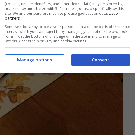
(cookies, unique identifiers, and other device data) may be stored by,
accessed by and shared with 319 partners, or used specifically by this
site. We and our partners may use precise geolocation data.
List of
partners.
Some vendors may process your personal data on the basis of legitimate
interest, which you can object to by managing your options below. Look
for a link at the bottom of this page or in the site menu to manage or
withdraw consent in privacy and cookie settings.
Manage options
Consent