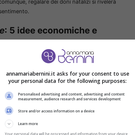
munque, regalare dei doni natalizi si rivelerà
 sentimento.
te
: 5 idee economiche e
mate per realizzare un regalo fai-da-te,
 celebrare il vero spirito natalizio. Non solo, per
annamariabernini.it asks for your consent to use
alo fatto a meno può rivelarsi una soluzione
your personal data for the following purposes:
ri cari con un oggetto unico. Per chi ama
Personalised advertising and content, advertising and content
icuramente un regalo gradito e funzionale al
measurement, audience research and services development
 è molto semplice e permette di sfogare la
Store and/or access information on a device
Learn more
Your personal data will be processed and information from your device