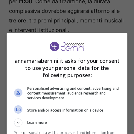
per l’
1:00
. Come da tradizione, la durata
complessiva dovrebbe aggirarsi attorno alle
tre ore
, tra premi principali, momenti musicali
e interventi istituzionali.
Prima della notte degli Oscar, però, c’è un
altro appuntamento fondamentale (ed è
annamariabernini.it asks for your consent
quello di cui vogliamo parlare quest’oggi):
to use your personal data for the
following purposes:
l’annuncio delle nomination. I candidati agli
Oscar 2026 verranno svelati
il 22 gennaio
,
Personalised advertising and content, advertising and
content measurement, audience research and
alle
14:30 (ora italiana)
, nel corso di una
services development
diretta ufficiale trasmessa da Los Angeles.
Store and/or access information on a device
L’evento si terrà al
Samuel Goldwyn Theater
,
Learn more
all’interno della sede dell’
Academy of Motion
Your personal data will be processed and information from