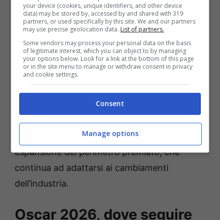
your device (cookies, unique identifiers, and other device
Picture Arts and Sciences
. A guidare la
data) may be stored by, accessed by and shared with 319
partners, or used specifically by this site. We and our partners
presentazione saranno
Danielle Brooks
e
may use precise geolocation data.
List of partners.
Some vendors may process your personal data on the basis
Lewis Pullman
, affiancati da un interprete
of legitimate interest, which you can object to by managing
your options below. Look for a link at the bottom of this page
della lingua dei segni, in linea con le politiche
or in the site menu to manage or withdraw consent in privacy
and cookie settings.
di accessibilità adottate dall’Academy negli
ultimi anni.
Consent
Le categorie da annunciare saranno
25
: una
Manage options
in più rispetto al passato, segno di un’ulteriore
espansione del perimetro premiato, che
continua ad adattarsi ai cambiamenti
dell’industria.
Oscar 2026, dove seguire