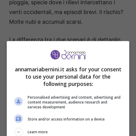
pioggia, specie dove i rilievi intercettano i
venti occidentali, ma episodi brevi. Il rischio?
Molte nubi e accumuli scarsi.
La differenza tra i due scenari è di dettaglio,
non di sostanza. Entrambi convergono su
un’
instabilità
episodica, più evidente a metà
annamariabernini.it asks for your consent
mese, senza il classico “treno” di
to use your personal data for the
perturbazioni di stampo primaverile.
following purposes:
Cosa serve per una svolta
Personalised advertising and content, advertising and
content measurement, audience research and
services development
piovosa
Store and/or access information on a device
Due condizioni, chiare e insieme delicate:
Learn more