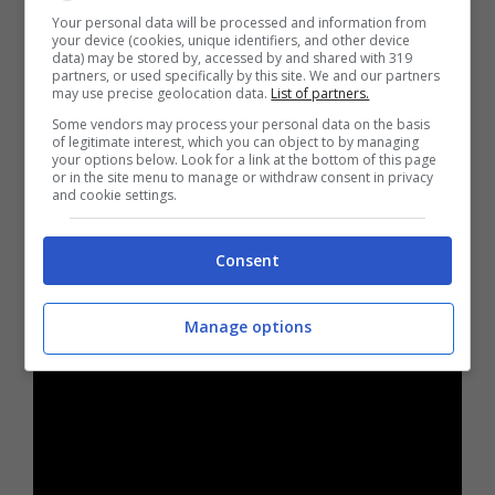
Your personal data will be processed and information from
Un deciso rallentamento della
corrente a
your device (cookies, unique identifiers, and other device
data) may be stored by, accessed by and shared with 319
getto
. Solo così le
saccature
possono
partners, or used specifically by this site. We and our partners
may use precise geolocation data.
List of partners.
approfondirsi e fermarsi sul Mediterraneo.
Some vendors may process your personal data on the basis
of legitimate interest, which you can object to by managing
your options below. Look for a link at the bottom of this page
Una doppia
alta pressione
ai lati: robusta a
or in the site menu to manage or withdraw consent in privacy
and cookie settings.
ovest dell’Europa, stabile a est. Questo
“corridoio” costringe il maltempo a
Consent
concentrarsi sull’Italia e non a scappare verso
nord o verso Levante.
Manage options