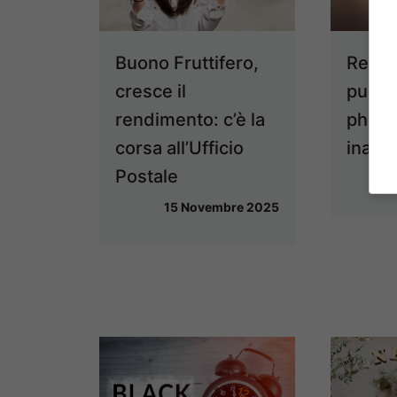
Buono Fruttifero,
Rendi 
cresce il
pulizi
rendimento: c’è la
phon 
corsa all’Ufficio
inaspe
Postale
15 Novembre 2025