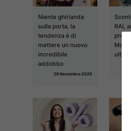
Niente ghirlanda
Scont
sulla porta, la
RAI, a
tendenza è di
propo
mettere un nuovo
Manov
incredibile
ultim
addobbo
26 Novembre 2025