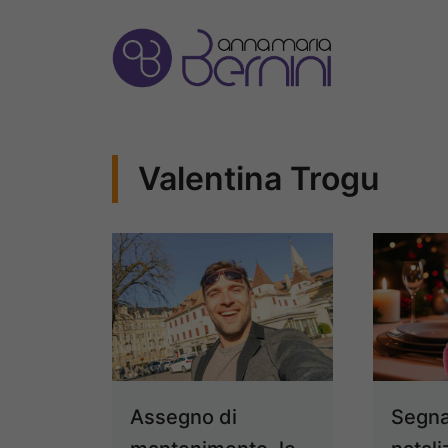
Vai
al
contenuto
Valentina Trogu
Assegno di
Segn