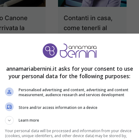
o Canone
Contanti in casa,
rrivata la
come tenerli al
sta in
sicuro dai ladri: i
ra: le
nascondigli
issime
suggeriti dagli
esperti
annamariabernini.it asks for your consent to use
23 Novembre 2025
your personal data for the following purposes:
21 Novembre 2025
Personalised advertising and content, advertising and content
measurement, audience research and services development
Store and/or access information on a device
Learn more
Your personal data will be processed and information from your device
(cookies, unique identifiers, and other device data) may be stored by,