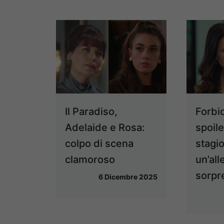
Il Paradiso,
Forbi
Adelaide e Rosa:
spoile
colpo di scena
stagi
clamoroso
un’all
sorpr
6 Dicembre 2025