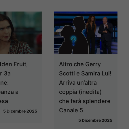
dden Fruit,
Altro che Gerry
r 3a
Scotti e Samira Lui!
one:
Arriva un’altra
eanza a
coppia (inedita)
esa
che farà splendere
Canale 5
5 Dicembre 2025
5 Dicembre 2025