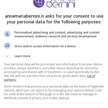
annamariabernini.it asks for your consent to use
your personal data for the following purposes:
Personalised advertising and content, advertising and content
measurement, audience research and services development
Store and/or access information on a device
Learn more
 Conti
Rai furiosa: “Non si
Your personal data will be processed and information from your device
(cookies, unique identifiers, and other device data) may be stored by,
tutto, ma
deve ripetere”.
accessed by and shared with 319 partners, or used specifically by this
site. We and our partners may use precise geolocation data.
List of
a non
Così scatta il nuovo
partners.
ce: un altro
piano per correre
Some vendors may process your personal data on the basis of legitimate
interest, which you can object to by managing your options below. Look
n arrivo
ai ripari
for a link at the bottom of this page or in the site menu to manage or
withdraw consent in privacy and cookie settings.
8 Dicembre 2025
7 Dicembre 2025