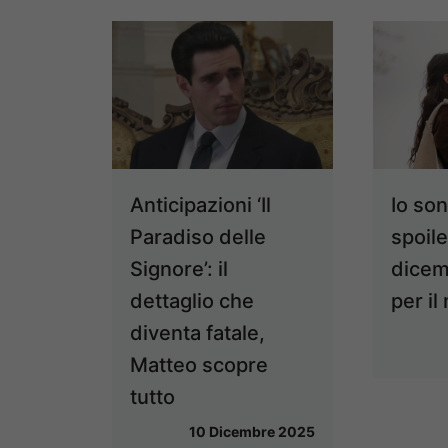
Anticipazioni ‘Il
Io so
Paradiso delle
spoile
Signore’: il
dicemb
dettaglio che
per il
diventa fatale,
Matteo scopre
tutto
10 Dicembre 2025