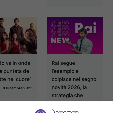
o va in onda
Rai segue
ma puntata de
l’esempio e
tte nel cuore’
colpisce nel segno:
novità 2026, la
9 Dicembre 2025
strategia che
funziona sempre
9 Dicembre 2025