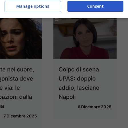
Manage options
Consent
te nel cuore,
Colpo di scena
gonista deve
UPAS: doppio
 via: le
addio, lasciano
pazioni dalla
Napoli
ia
6 Dicembre 2025
7 Dicembre 2025