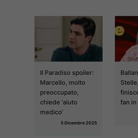
Il Paradiso spoiler:
Balla
Marcello, molto
Stell
preoccupato,
finisc
chiede ‘aiuto
fan in
medico’
5 Dicembre 2025